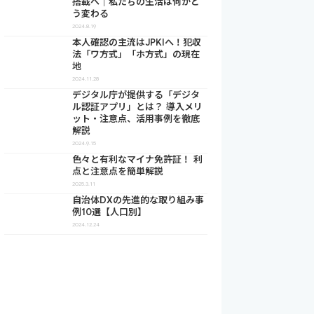
搭載へ｜私たちの生活は何がど
う変わる
2024.8.19
本人確認の主流はJPKIへ！犯収
法「ワ方式」「ホ方式」の現在
地
2024.11.28
デジタル庁が提供する「デジタ
ル認証アプリ」とは？ 導入メリ
ット・注意点、活用事例を徹底
解説
2024.9.15
色々と有利なマイナ免許証！ 利
点と注意点を簡単解説
2025.3.11
自治体DXの先進的な取り組み事
例10選【人口別】
2024.12.24