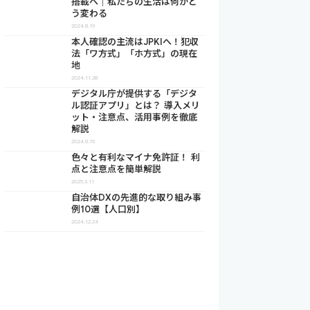
搭載へ｜私たちの生活は何がど
う変わる
2024.8.19
本人確認の主流はJPKIへ！犯収
法「ワ方式」「ホ方式」の現在
地
2024.11.28
デジタル庁が提供する「デジタ
ル認証アプリ」とは？ 導入メリ
ット・注意点、活用事例を徹底
解説
2024.9.15
色々と有利なマイナ免許証！ 利
点と注意点を簡単解説
2025.3.11
自治体DXの先進的な取り組み事
例10選【人口別】
2024.12.24