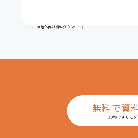
ホーム
自治体向け資料ダウンロード
keyboard_arrow_right
無料で資
30秒ですぐに