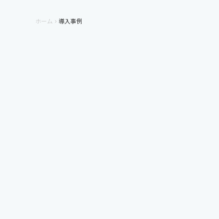
ホーム
導入事例
keyboard_arrow_right