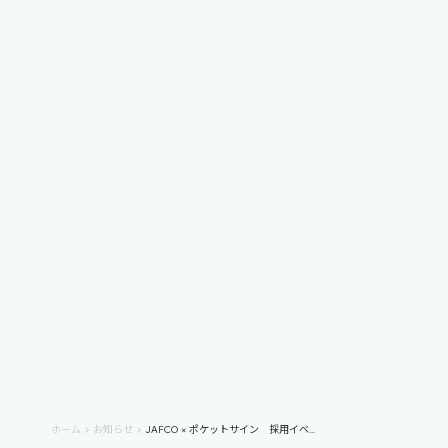
chevron_right
プレスリリース
chevron_right
お知らせ
archive
chevron_right
2026
chevron_right
2025
chevron_right
2024
chevron_right
2023
chevron_right
2022
ホーム
お知らせ
JAFCO × ポケットサイン 採用イベ...
keyboard_arrow_right
keyboard_arrow_right