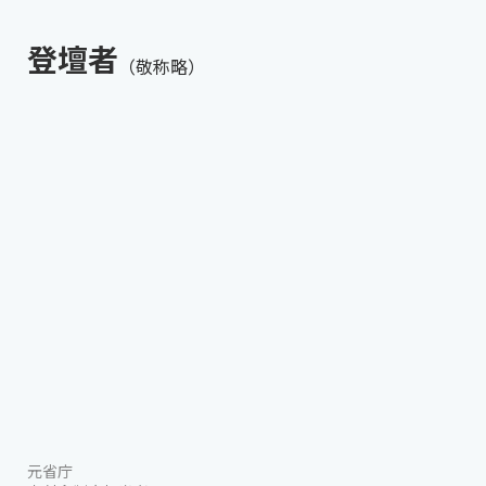
登壇者
（敬称略）
元省庁