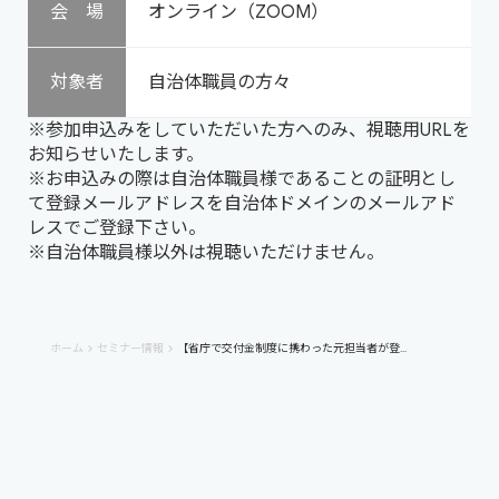
会 場
オンライン（ZOOM）
対象者
自治体職員の方々
※参加申込みをしていただいた方へのみ、視聴用URLを
お知らせいたします。
※お申込みの際は自治体職員様であることの証明とし
て登録メールアドレスを自治体ドメインのメールアド
レスでご登録下さい。
※自治体職員様以外は視聴いただけません。
ホーム
セミナー情報
【省庁で交付金制度に携わった元担当者が登...
keyboard_arrow_right
keyboard_arrow_right