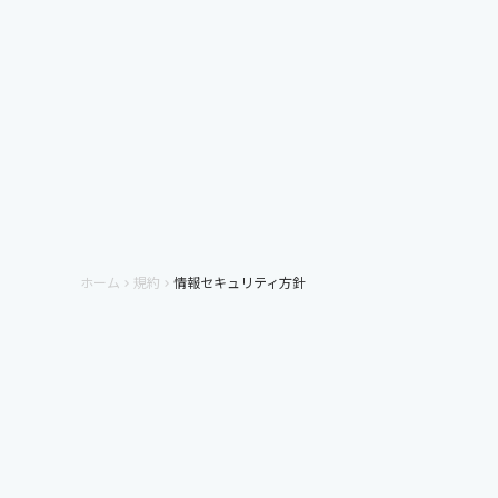
ホーム
規約
情報セキュリティ方針
keyboard_arrow_right
keyboard_arrow_right