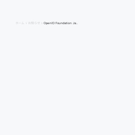
chevron_right
2022
ホーム
お知らせ
OpenID Foundation Ja...
keyboard_arrow_right
keyboard_arrow_right
お問い合わせはこちらから
どんなことでもご相談ください