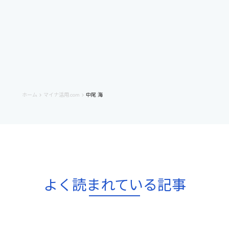
ホーム
マイナ活用.com
中尾 海
keyboard_arrow_right
keyboard_arrow_right
よく読まれている記事