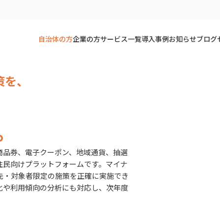
自治体の方
企業の方
サービス一覧
導入事例
お知らせ
ブログ
策を、
。
商品券、電子クーポン、地域通貨、抽選
住民向けプラットフォームです。マイナ
先・対象者限定の施策を正確に実施でき
化や利用傾向の分析にも対応し、次年度